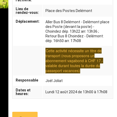
Lieu de
Place des Postes Delémont
rendez-vous:
Déplacement:
Aller Bus 8 Delémont - Delémont place
des Poste (devant la poste) -
Choindez dép. 13h22 arr. 13h36 ;
Retour Bus 8 Choindez - Delémont:
dép. 16h50 arr. 17h08
Cette activité nécessite un titre de
transport (nous proposons un
abonnement vagabond à CHF 17.-
valable durant toutes la durée du
passeport vacances)
Responsable
Joël Joliat
Dates et
Lundi 12 août 2024 de 13h00 à 17h08
heures: