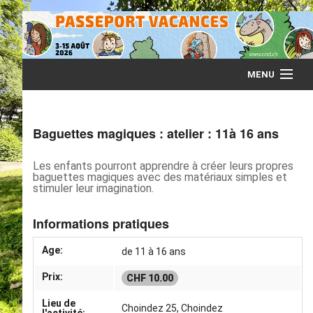
MENU
Accueil
Baguettes magiques : atelier : 11à 16 ans
Infos
Les enfants pourront apprendre à créer leurs propres
baguettes magiques avec des matériaux simples et
Programme
stimuler leur imagination.
Animateurs
Informations pratiques
Age:
de 11 à 16 ans
Accompagnants
Prix:
CHF 10.00
Lieu de
Choindez 25, Choindez
l'activité: