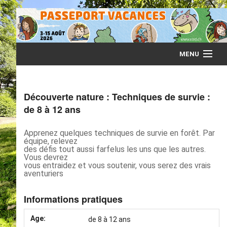
MENU
Accueil
Découverte nature : Techniques de survie :
Infos
de 8 à 12 ans
Programme
Apprenez quelques techniques de survie en forêt. Par
équipe, relevez
des défis tout aussi farfelus les uns que les autres.
Vous devrez
Animateurs
vous entraidez et vous soutenir, vous serez des vrais
aventuriers
Accompagnants
Informations pratiques
Age:
de 8 à 12 ans