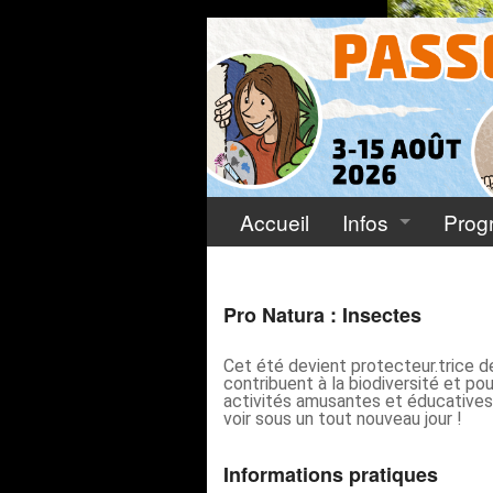
Accueil
Infos
Prog
Inscription aux 
Pro Natura : Insectes
Accompagner : 
Cet été devient protecteur.trice 
Condition géné
contribuent à la biodiversité et pou
activités amusantes et éducatives,
Foire aux Ques
voir sous un tout nouveau jour !
Informations pratiques