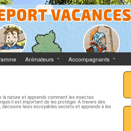
ramme
Animateurs
Accompagnants
activités encore disponibles
Accès animateurs
Accès Accompagnants
nous recherchons...
de la nature et apprends comment les insectes
rales 2026
rquoi il est important de les protéger. A travers des
 découvre leurs incroyables secrets et apprends à les
tions 2026