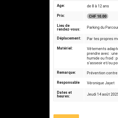
Age:
de 8 à 12 ans
Prix:
CHF 10.00
Lieu de
Parking du Parcou
rendez-vous:
Déplacement:
Par tes propres mo
Matériel:
Vêtements adaptés
prendre avec : une
humide ou froid : 
s’asseoir et/ou po
Remarque:
Prévention contre 
Responsable
Véronique Jayet
Dates et
Jeudi 14 août 202
heures: