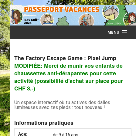
MENU
Accueil
The Factory Escape Game : Pixel Jump
Infos
MODIFIÉE: Merci de munir vos enfants de
chaussettes anti-dérapantes pour cette
Programme
activité (possibilité d'achat sur place pour
CHF 3.-)
Animateurs
Un espace interactif où tu actives des dalles
lumineuses avec tes pieds : tout nouveau !
Accompagnants
Informations pratiques
Age:
de 9 à 16 ans